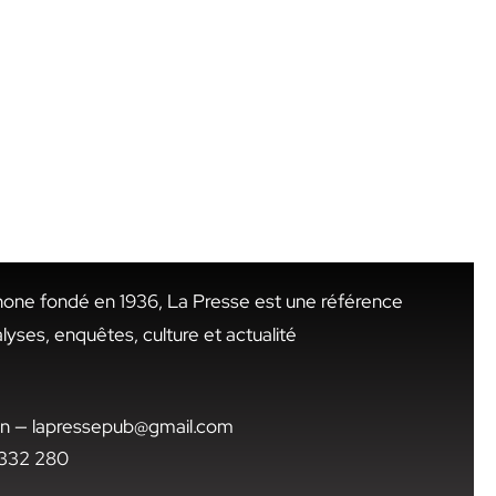
hone fondé en 1936, La Presse est une référence
alyses, enquêtes, culture et actualité
.tn — lapressepub@gmail.com
1 332 280