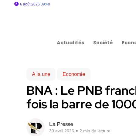
6 août 2026 09:40
Actualités
Société
Econ
A la une
Economie
BNA : Le PNB franch
fois la barre de 10
La Presse
30 avril 2026
2 min de lecture