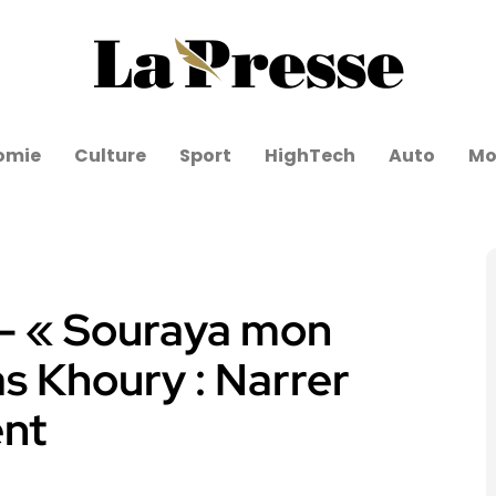
omie
Culture
Sport
HighTech
Auto
Mo
– « Souraya mon
s Khoury : Narrer
ent