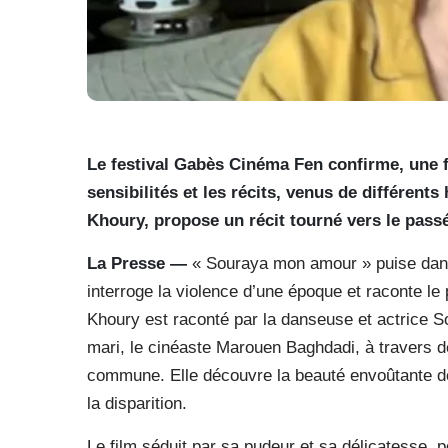
Le festival Gabès Cinéma Fen confirme, une fo
sensibilités et les récits, venus de différen
Khoury, propose un récit tourné vers le passé
La Presse —
« Souraya mon amour » puise dans l
interroge la violence d’une époque et raconte le
Khoury est raconté par la danseuse et actrice S
mari, le cinéaste Marouen Baghdadi, à travers de
commune. Elle découvre la beauté envoûtante de 
la disparition.
Le film séduit par sa pudeur et sa délicatesse,