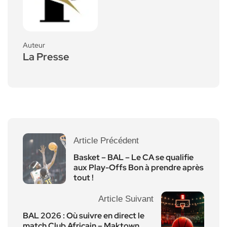
Auteur
La Presse
Article Précédent
Basket – BAL – Le CA se qualifie
aux Play-Offs Bon à prendre après
tout !
Article Suivant
BAL 2026 : Où suivre en direct le
match Club Africain – Maktown