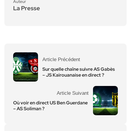
Auteur
La Presse
Article Précédent
Sur quelle chaîne suivre AS Gabès
– JS Kairouanaise en direct ?
Article Suivant
Où voir en direct US Ben Guerdane
– AS Soliman ?