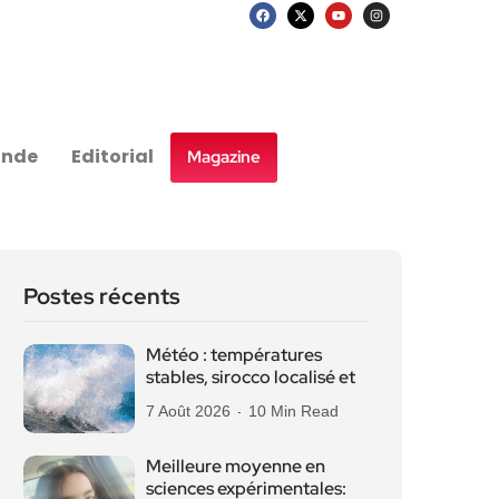
nde
Editorial
Magazine
Postes récents
Météo : températures
stables, sirocco localisé et
7 Août 2026
10 Min Read
Meilleure moyenne en
sciences expérimentales: