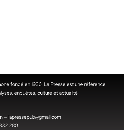
hone fondé en 1936, La Presse est une référence
alyses, enquêtes, culture et actualité
.tn — lapressepub@gmail.com
1 332 280