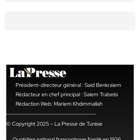
Président-directeur général : Said Benkraiem
Rédacteur en chef principal : Salem Trabelsi
Rédaction Web: Mariem Khdimmallah
© Copyright 2025 – La Presse de Tunisie
Quotidien national francophone fondé en 1936,