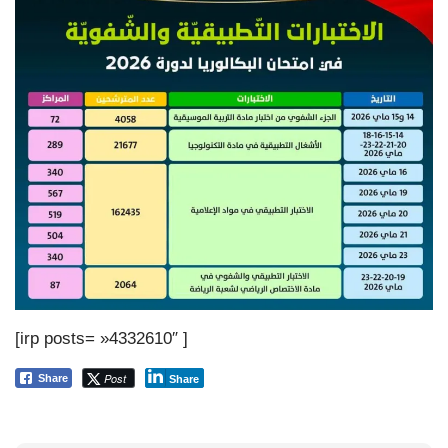
[irp posts= »4332610″ ]
Post
Share
Share