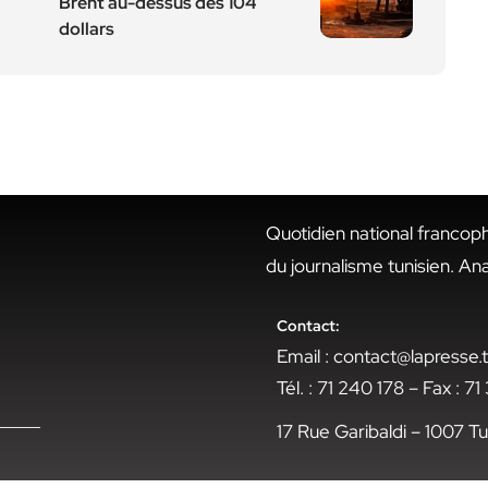
Brent au-dessus des 104
dollars
Quotidien national francop
du journalisme tunisien. An
Contact:
Email : contact@lapresse
Tél. : 71 240 178 – Fax : 7
17 Rue Garibaldi – 1007 Tu