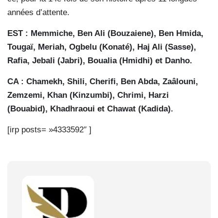
années d’attente.
EST : Memmiche, Ben Ali (Bouzaiene), Ben Hmida,
Tougaï, Meriah, Ogbelu (Konaté), Haj Ali (Sasse),
Rafia, Jebali (Jabri), Boualia (Hmidhi) et Danho.
CA : Chamekh, Shili, Cherifi, Ben Abda, Zaâlouni,
Zemzemi, Khan (Kinzumbi), Chrimi, Harzi
(Bouabid), Khadhraoui et Chawat (Kadida).
[irp posts= »4333592″ ]