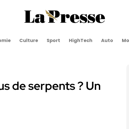
omie
Culture
Sport
HighTech
Auto
Mo
us de serpents ? Un