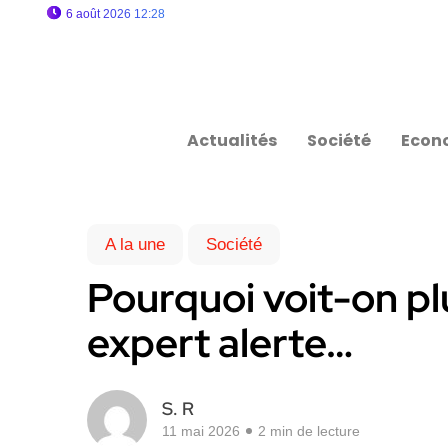
6 août 2026 12:28
Actualités
Société
Econ
A la une
Société
Pourquoi voit-on pl
expert alerte…
S. R
11 mai 2026
2 min de lecture