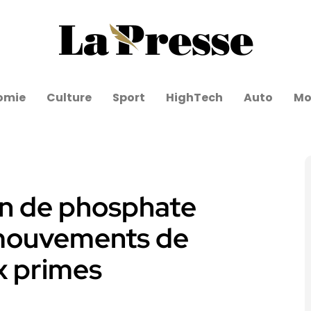
omie
Culture
Sport
HighTech
Auto
Mo
on de phosphate
 mouvements de
ux primes