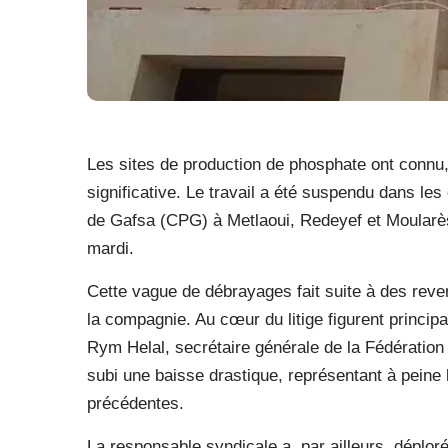
Les sites de production de phosphate ont connu
significative. Le travail a été suspendu dans le
de Gafsa (CPG) à Metlaoui, Redeyef et Moularès, a
mardi.
Cette vague de débrayages fait suite à des reve
la compagnie. Au cœur du litige figurent principa
Rym Helal, secrétaire générale de la Fédératio
subi une baisse drastique, représentant à pein
précédentes.
La responsable syndicale a, par ailleurs, déplor