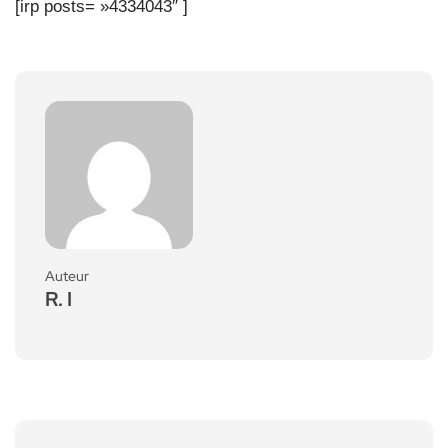
[irp posts= »4334043″ ]
Auteur
R. I