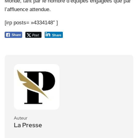
Monde, tant par le nombre d’équipes engagées que par
l’affluence attendue.
[irp posts= »4334148″ ]
Post
Share
Share
Auteur
La Presse