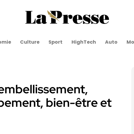
omie
Culture
Sport
HighTech
Auto
Mo
 embellissement,
pement, bien-être et