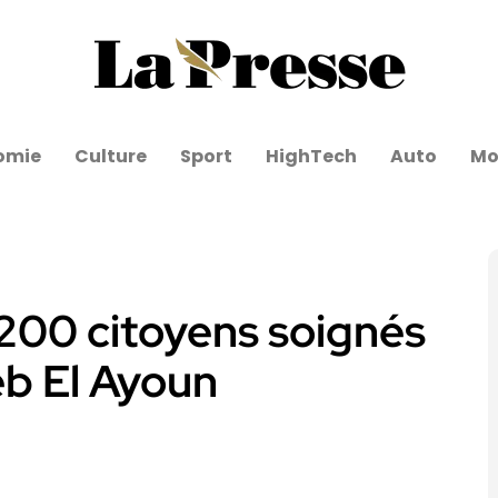
omie
Culture
Sport
HighTech
Auto
Mo
1 200 citoyens soignés
eb El Ayoun