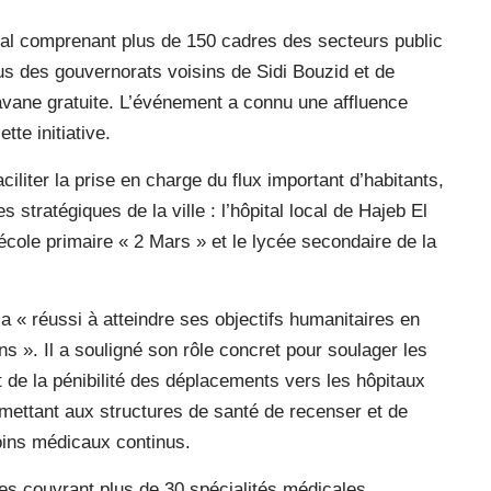
cal comprenant plus de 150 cadres des secteurs public
us des gouvernorats voisins de Sidi Bouzid et de
avane gratuite. L’événement a connu une affluence
tte initiative.
iliter la prise en charge du flux important d’habitants,
s stratégiques de la ville : l’hôpital local de Hajeb El
l’école primaire « 2 Mars » et le lycée secondaire de la
 « réussi à atteindre ses objectifs humanitaires en
ens ». Il a souligné son rôle concret pour soulager les
 de la pénibilité des déplacements vers les hôpitaux
rmettant aux structures de santé de recenser et de
oins médicaux continus.
es couvrant plus de 30 spécialités médicales,