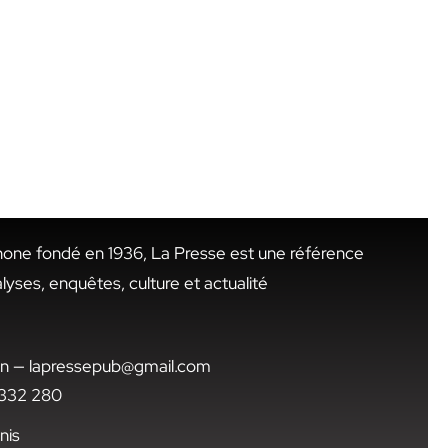
hone fondé en 1936, La Presse est une référence
alyses, enquêtes, culture et actualité
.tn — lapressepub@gmail.com
1 332 280
nis