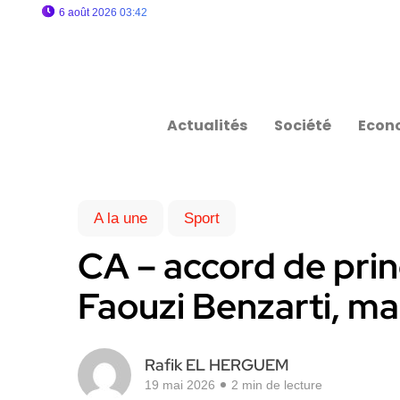
6 août 2026 03:42
Actualités
Société
Econ
A la une
Sport
CA – accord de princ
Faouzi Benzarti, ma
Rafik EL HERGUEM
19 mai 2026
2 min de lecture