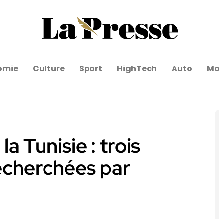
omie
Culture
Sport
HighTech
Auto
Mo
a Tunisie : trois
echerchées par