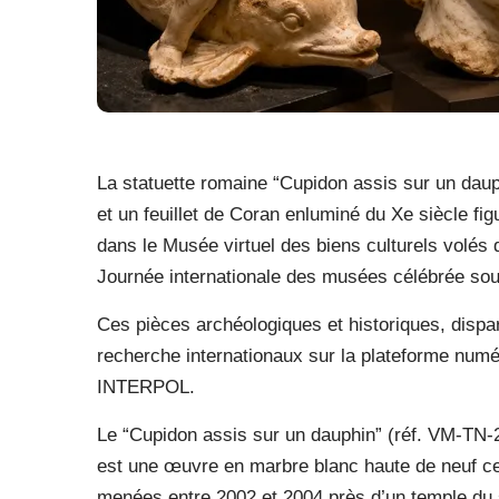
La statuette romaine “Cupidon assis sur un daup
et un feuillet de Coran enluminé du Xe siècle fig
dans le Musée virtuel des biens culturels volés
Journée internationale des musées célébrée sou
Ces pièces archéologiques et historiques, dispar
recherche internationaux sur la plateforme num
INTERPOL.
Le “Cupidon assis sur un dauphin” (réf. VM-TN-
est une œuvre en marbre blanc haute de neuf cent
menées entre 2002 et 2004 près d’un temple du 