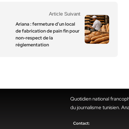
Article Suivant
Ariana : fermeture d’un local
de fabrication de pain fin pour
non-respect de la
réglementation
Quotidien national francop
du journalisme tunisien. An
Contact: