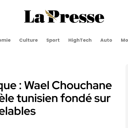
omie
Culture
Sport
HighTech
Auto
Mo
ique : Wael Chouchane
le tunisien fondé sur
elables