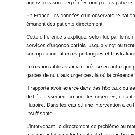
agressions sont perpétrées non par les patien
En France, les données d’un observatoire nation
émanent des patients directement.
Cette différence s’explique, selon lui, par le n
services d’urgence parfois jusqu’à vingt ou tre
surpopulation, attentes prolongées et frustration
Le responsable associatif précise en outre que 
gardes de nuit, aux urgences, là où la présence s
Il rapporte avoir exercé dans des hôpitaux où s
de l’établissement un pour les urgences, un autre
illusoire. Dans les cas où une intervention a eu l
insuffisante.
L’intervenant lie directement ce problème au m
mission est d’assister le patient dans ses beso