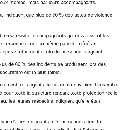
ts eux-mêmes, mais par leurs accompagnants.
al indiquent que plus de 70 % des actes de violence
ombre excessif d’accompagnants qui envahissent les
nte personnes pour un même patient , générant
s qui se retournent contre le personnel soignant.
plus de 60 % des incidents se produisent lors des
écuritaire est la plus faible.
eulement trois agents de sécurité couvraient l’ensemble
 pour toute la structure rendant toute protection réelle
ieu, les jeunes médecins indiquent qu’elle était
anque d’aides-soignants ces personnels dont la
ins quotidiens, sans acte médical dont l’absence