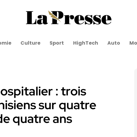
omie
Culture
Sport
HighTech
Auto
Mo
spitalier : trois
isiens sur quatre
de quatre ans