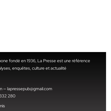
hone fondé en 1936, La Presse est une référence
alyses, enquêtes, culture et actualité
.tn — lapressepub@gmail.com
1 332 280
nis