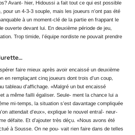
s? Avant- hier, Hidoussi a fait tout ce qui est possible
́e, pour un 4-3-3 souple, mais les joueurs n’ont pas été
anquable à un moment-clé de la partie en frappant le
de ouverte devant lui. En deuxième période de jeu,
tion. Trop timide, l’équipe nordiste ne pouvait prendre
 lurette…
espérer faire mieux après avoir encaissé un deuxième
on en remplaçant cinq joueurs dont trois d’un coup,
 au tableau d’affichage. «Malgré un but encaissé
et a même failli égaliser. Seule- ment la chance lui a
ième mi-temps, la situation s’est davantage compliquée
qu’on attendait d’eux», explique le nouvel entraî- neur-
 défaite. Et d’ajouter très déçu. «Nous avons été
ctué à Sousse. On ne pou- vait rien faire dans de telles