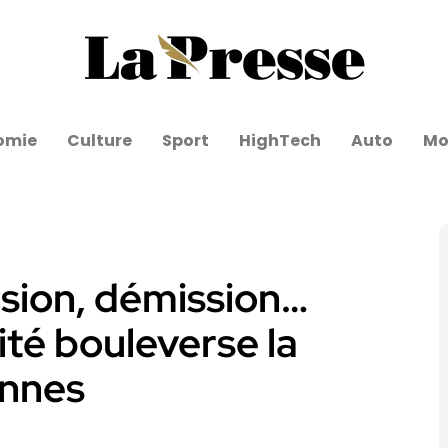
omie
Culture
Sport
HighTech
Auto
Mo
rsion, démission…
té bouleverse la
ennes