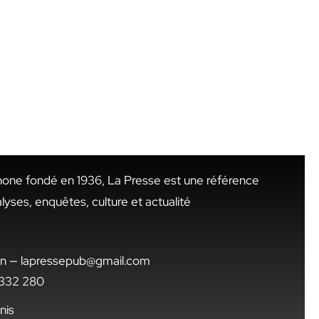
hone fondé en 1936, La Presse est une référence
alyses, enquêtes, culture et actualité
.tn — lapressepub@gmail.com
1 332 280
nis