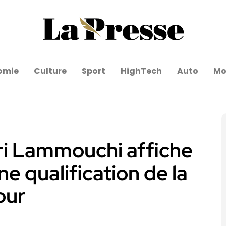
omie
Culture
Sport
HighTech
Auto
Mo
ri Lammouchi affiche
e qualification de la
our