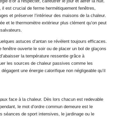
le d’or à respecter, calfeutrer le jour et aérer la nuit.
h, il est crucial de ferme hermétiquement fenêtres,
ouges et préserver l’intérieur des maisons de la chaleur.
mbée et le thermomètre extérieur plus clément qu’on peut
 salvateurs.
 quelques astuces d’antan se révèlent toujours efficaces.
e fenêtre ouverte le soir ou de placer un bol de glaçons
d’abaisser la température ressentie grâce à
raquer les sources de chaleur passives comme les
i dégagent une énergie calorifique non négligeable qu’il
aux face à la chaleur. Dès lors chacun est redevable
ependant, le mot d’ordre commun demeure est le
s séances de sport intensives, le jardinage ou le