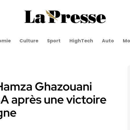
omie
Culture
Sport
HighTech
Auto
Mo
 Hamza Ghazouani
 après une victoire
gne