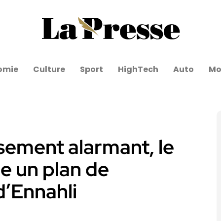
omie
Culture
Sport
HighTech
Auto
Mo
sement alarmant, le
me un plan de
d’Ennahli