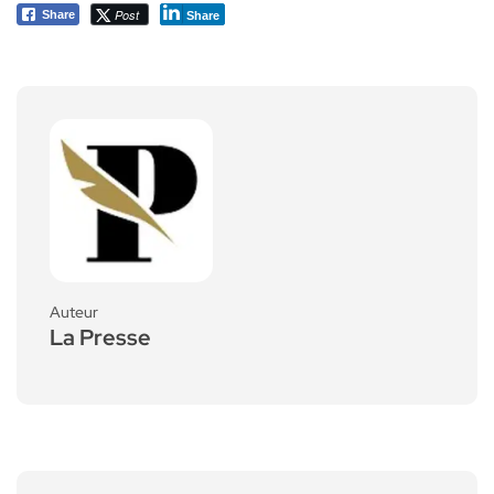
Post
Share
Share
Auteur
La Presse