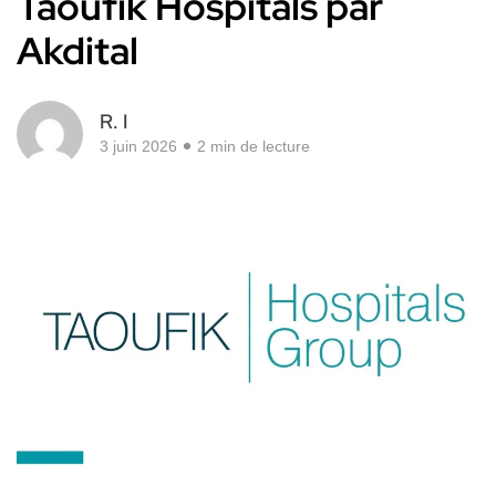
Taoufik Hospitals par
Akdital
R. I
3 juin 2026
2 min de lecture