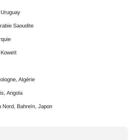
, Uruguay
Arabie Saoudite
rquie
, Koweït
ologne, Algérie
is, Angola
 Nord, Bahreïn, Japon