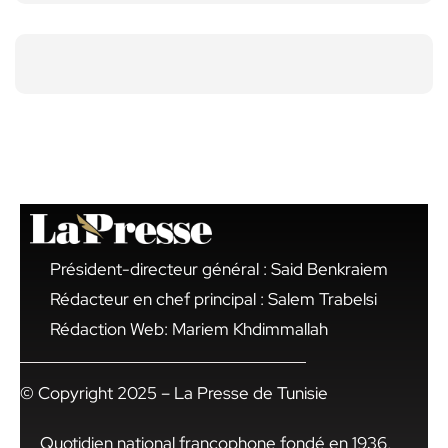
Président-directeur général : Said Benkraiem
Rédacteur en chef principal : Salem Trabelsi
Rédaction Web: Mariem Khdimmallah
© Copyright 2025 – La Presse de Tunisie
Quotidien national francophone fondé en 1936,