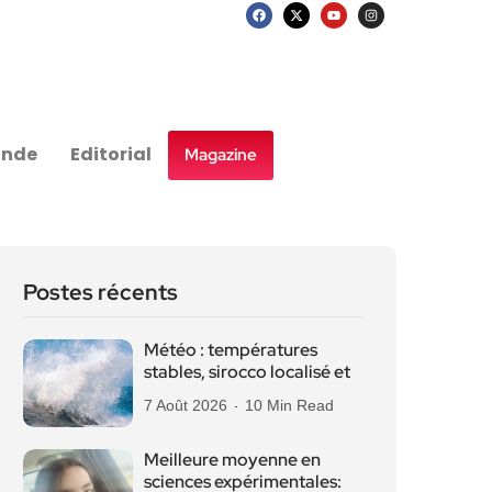
nde
Editorial
Magazine
Postes récents
Météo : températures
stables, sirocco localisé et
7 Août 2026
10 Min Read
Meilleure moyenne en
sciences expérimentales: