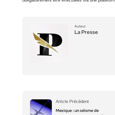
obligatoirement être effectuées via une platefor
Auteur
La Presse
Article Précédent
Mexique : un séisme de