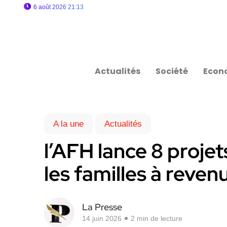
6 août 2026 21:13
Actualités
Société
Econ
A la une
Actualités
l’AFH lance 8 proje
les familles à reve
La Presse
14 juin 2026
2 min de lecture