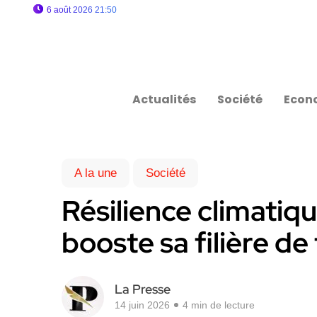
6 août 2026 21:50
Actualités
Société
Econ
A la une
Société
Résilience climatiq
booste sa filière de
La Presse
14 juin 2026
4 min de lecture