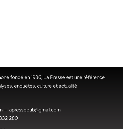
hone fondé en 1936, La Presse est une référence
alyses, enquêtes, culture et actualité
.tn — lapressepub@gmail.com
1 332 280