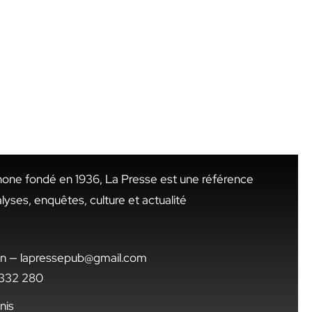
hone fondé en 1936, La Presse est une référence
alyses, enquêtes, culture et actualité
.tn — lapressepub@gmail.com
1 332 280
nis