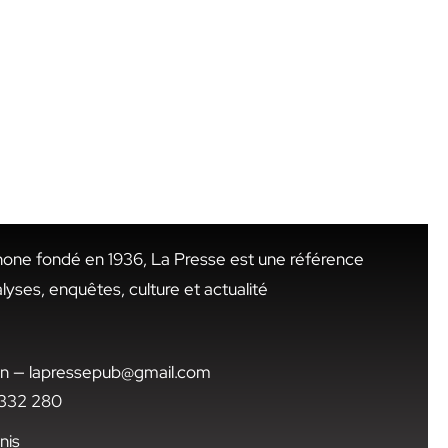
hone fondé en 1936, La Presse est une référence
alyses, enquêtes, culture et actualité
.tn — lapressepub@gmail.com
1 332 280
nis