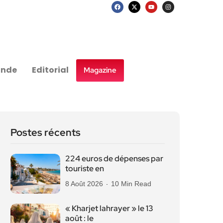
nde
Editorial
Magazine
Postes récents
224 euros de dépenses par
touriste en
8 Août 2026
10 Min Read
« Kharjet lahrayer » le 13
août : le