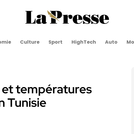
omie
Culture
Sport
HighTech
Auto
Mo
é et températures
n Tunisie