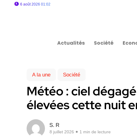
6 août 2026 01:02
Actualités
Société
Econ
A la une
Société
Météo : ciel dégag
élevées cette nuit e
S. R
8 juillet 2026
1 min de lecture