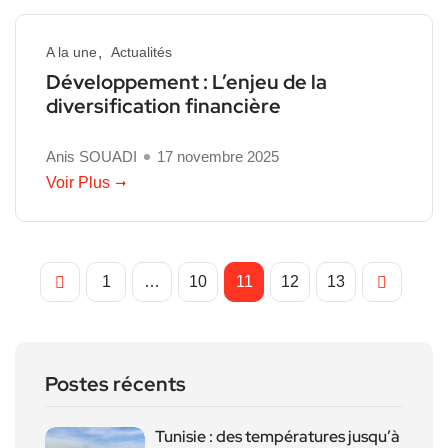
A la une
Actualités
Développement : L’enjeu de la
diversification financière
Anis SOUADI
17 novembre 2025
Voir Plus
1
…
10
11
12
13
Postes récents
Tunisie : des températures jusqu’à