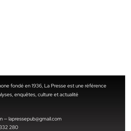
hone fondé en 1936, La Presse est une référence
alyses, enquêtes, culture et actualité
.tn — lapressepub@gmail.com
1 332 280