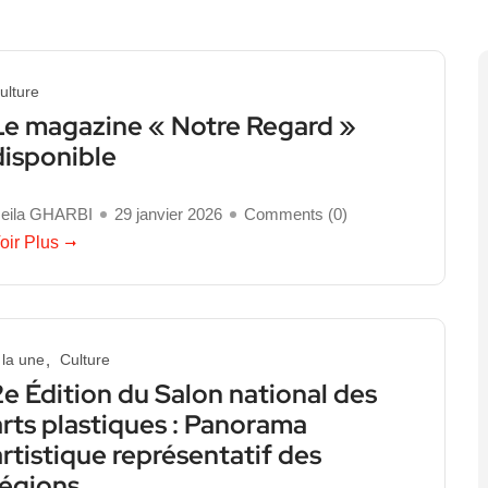
ulture
Le magazine « Notre Regard »
disponible
eila GHARBI
29 janvier 2026
Comments (
0
)
oir Plus
 la une
Culture
2e Édition du Salon national des
arts plastiques : Panorama
artistique représentatif des
régions