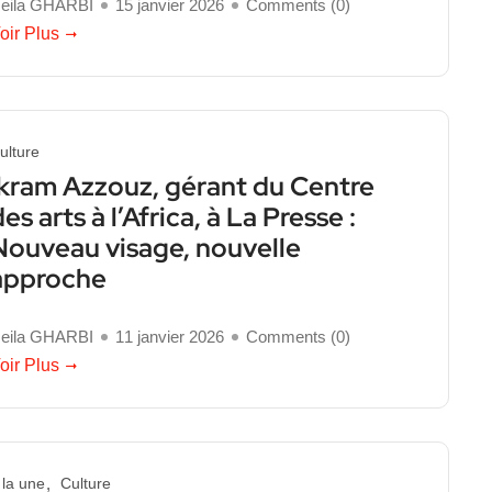
eila GHARBI
15 janvier 2026
Comments (
0
)
oir Plus
ulture
Ikram Azzouz, gérant du Centre
es arts à l’Africa, à La Presse :
Nouveau visage, nouvelle
approche
eila GHARBI
11 janvier 2026
Comments (
0
)
oir Plus
 la une
Culture