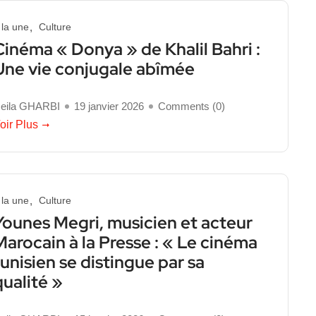
 la une
Culture
Cinéma « Donya » de Khalil Bahri :
Une vie conjugale abîmée
eila GHARBI
19 janvier 2026
Comments (
0
)
oir Plus
 la une
Culture
Younes Megri, musicien et acteur
Marocain à la Presse : « Le cinéma
tunisien se distingue par sa
qualité »