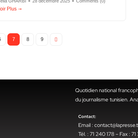
eila GHARBI
28 décembre 2025
Comments (
0
)
oir Plus
6
7
8
9
Quotidien national francop
du journalisme tunisien. An
Contact:
Email : contact@lapresse
Tél. : 71 240 178 – Fax : 7