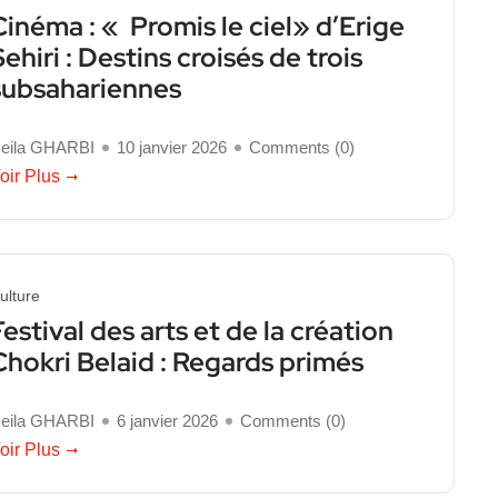
Cinéma : « Promis le ciel» d’Erige
Sehiri : Destins croisés de trois
subsahariennes
eila GHARBI
10 janvier 2026
Comments (
0
)
oir Plus
ulture
Festival des arts et de la création
Chokri Belaid : Regards primés
eila GHARBI
6 janvier 2026
Comments (
0
)
oir Plus