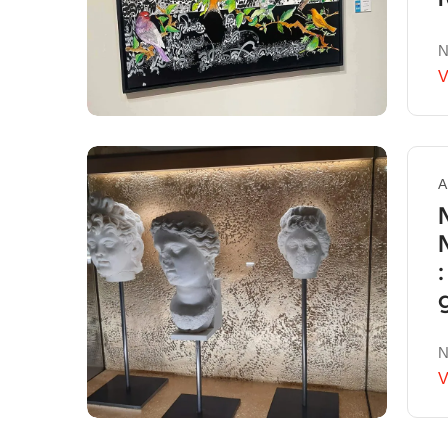
N
V
A
N
V