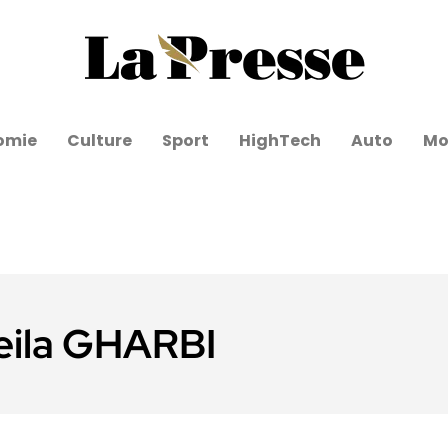
omie
Culture
Sport
HighTech
Auto
Mo
eila GHARBI