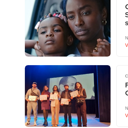
N
V
C
N
V