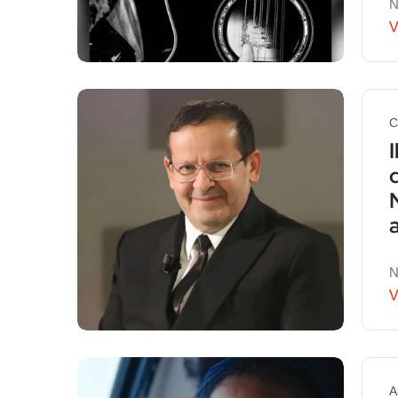
N
V
C
d
N
V
A