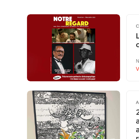
C
N
V
A