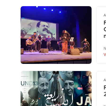
A
N
V
A