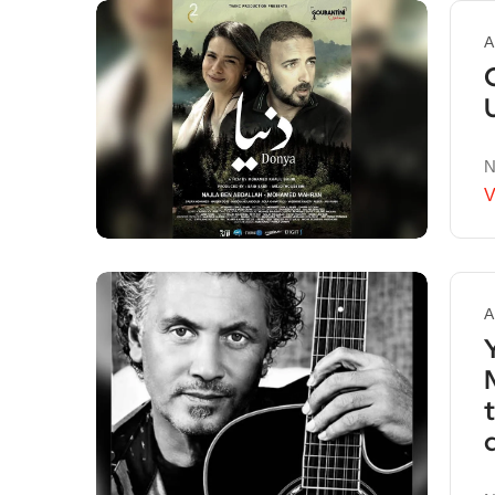
A
N
V
A