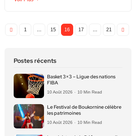
1
…
15
16
17
…
21
Postes récents
Basket 3×3 – Ligue des nations
FIBA
10 Août 2026
10 Min Read
Le Festival de Boukornine célèbre
les patrimoines
10 Août 2026
10 Min Read