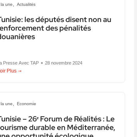
 la une
Actualités
Tunisie: les députés disent non au
renforcement des pénalités
douanières
a Presse Avec TAP
28 novembre 2024
oir Plus
 la une
Economie
Tunisie – 26ᵉ Forum de Réalités : Le
tourisme durable en Méditerranée,
une opportunité écologique