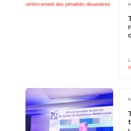
A
L
V
A