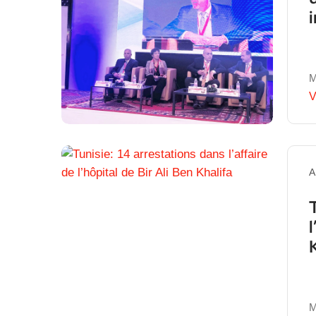
M
V
A
l
M