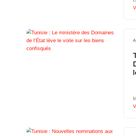
V
A
M
V