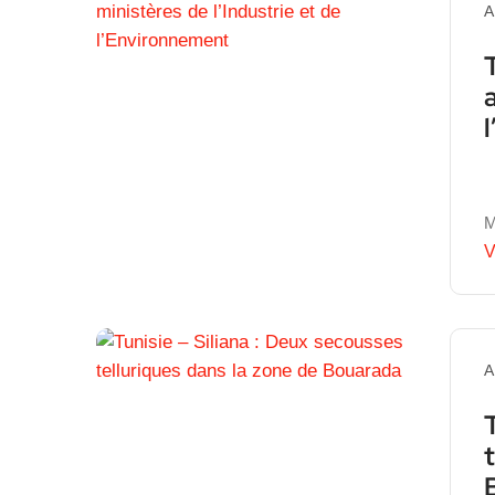
A
M
V
A