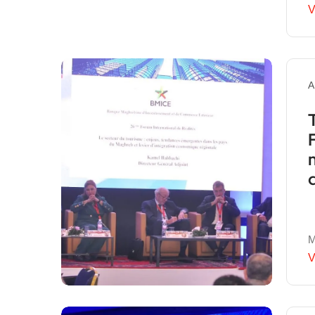
V
A
M
V