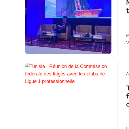
M
V
A
L