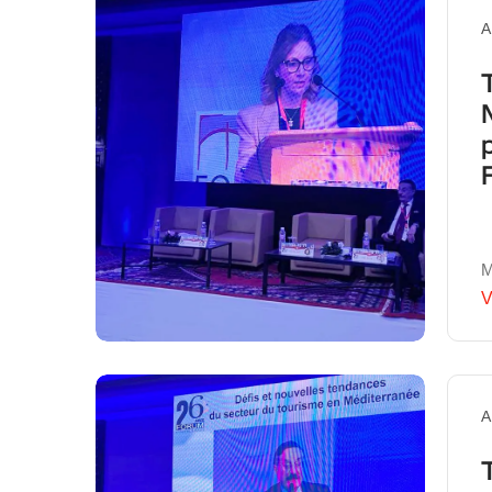
A
M
V
A