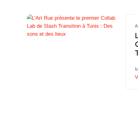
A
M
V