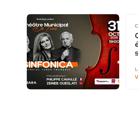
C
L
V