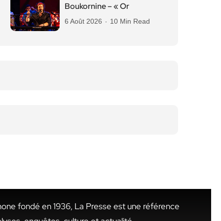
Boukornine – « Or
6 Août 2026
10 Min Read
hone fondé en 1936, La Presse est une référence