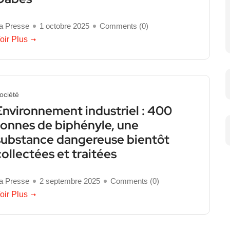
a Presse
1 octobre 2025
Comments (
0
)
oir Plus
ociété
Environnement industriel : 400
tonnes de biphényle, une
substance dangereuse bientôt
collectées et traitées
a Presse
2 septembre 2025
Comments (
0
)
oir Plus