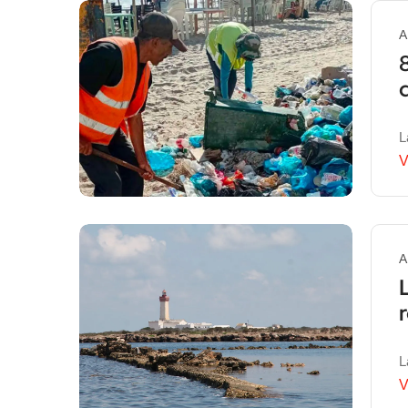
A
L
V
A
L
V