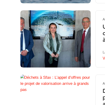
A
L
V
A