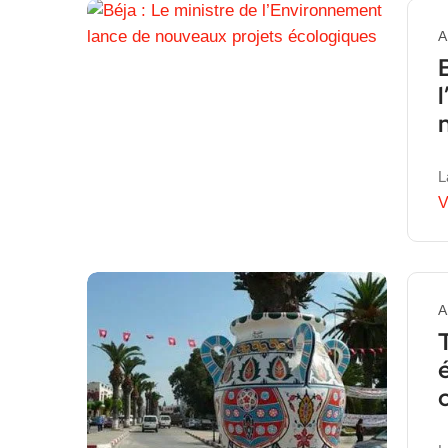
A
L
V
A