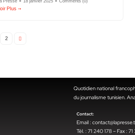
a Presse
18 janvier 2025
Comments (
0
)
oir Plus
2
Quotidien national francop
du journalisme tunisien. An
Contact:
Email : contact@lapresse
Tél. : 71 240 178 – Fax : 7