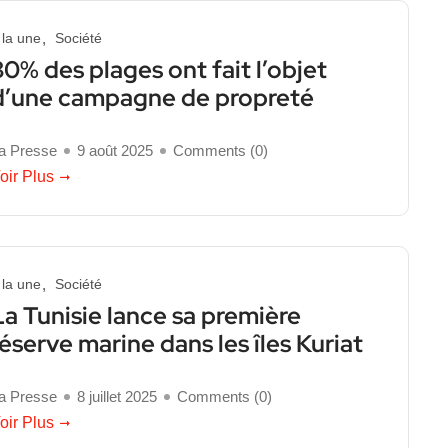
 la une
Société
80% des plages ont fait l’objet
d’une campagne de propreté
a Presse
9 août 2025
Comments (
0
)
oir Plus
 la une
Société
La Tunisie lance sa première
réserve marine dans les îles Kuriat
a Presse
8 juillet 2025
Comments (
0
)
oir Plus