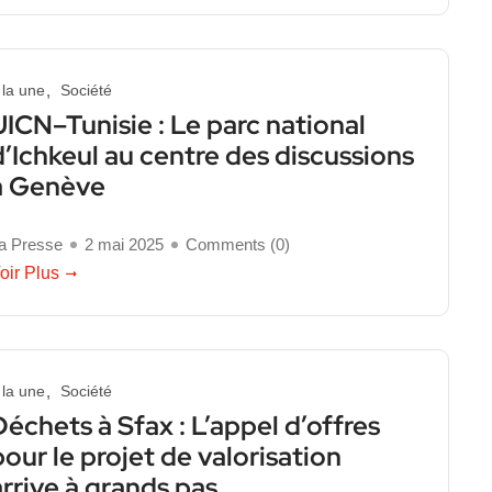
 la une
Société
UICN–Tunisie : Le parc national
d’Ichkeul au centre des discussions
à Genève
a Presse
2 mai 2025
Comments (
0
)
oir Plus
 la une
Société
Déchets à Sfax : L’appel d’offres
pour le projet de valorisation
arrive à grands pas