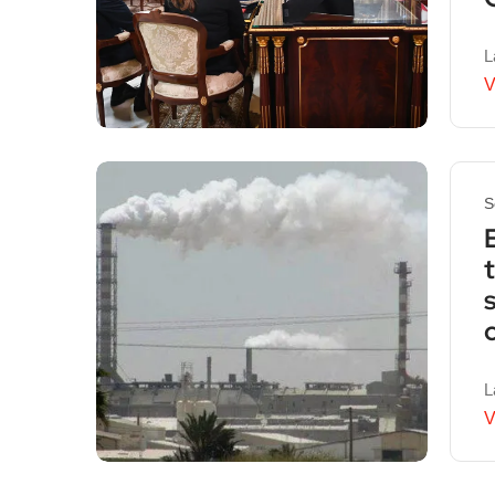
L
V
S
L
V