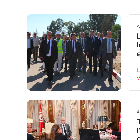
A
L
V
A