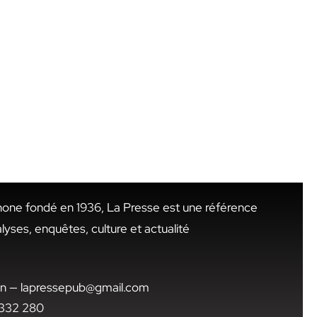
hone fondé en 1936, La Presse est une référence
alyses, enquêtes, culture et actualité
.tn — lapressepub@gmail.com
1 332 280