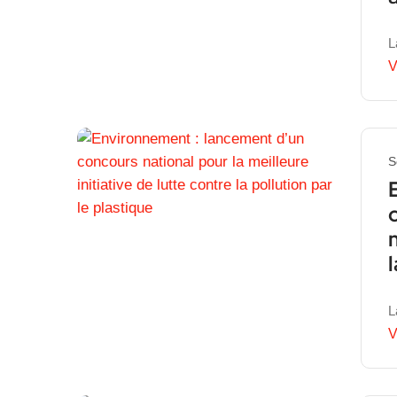
L
V
S
L
V