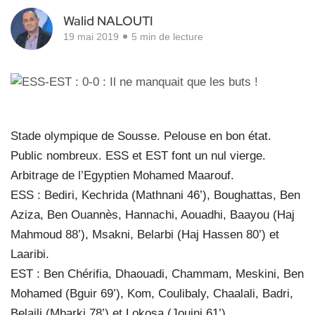
Walid NALOUTI
19 mai 2019
5 min de lecture
Stade olympique de Sousse. Pelouse en bon état.
Public nombreux. ESS et EST font un nul vierge.
Arbitrage de l’Egyptien Mohamed Maarouf.
ESS : Bediri, Kechrida (Mathnani 46’), Boughattas, Ben
Aziza, Ben Ouannès, Hannachi, Aouadhi, Baayou (Haj
Mahmoud 88’), Msakni, Belarbi (Haj Hassen 80’) et
Laaribi.
EST : Ben Chérifia, Dhaouadi, Chammam, Meskini, Ben
Mohamed (Bguir 69’), Kom, Coulibaly, Chaalali, Badri,
Belaili (Mbarki 78’) et Lokosa (Jouini 61’).