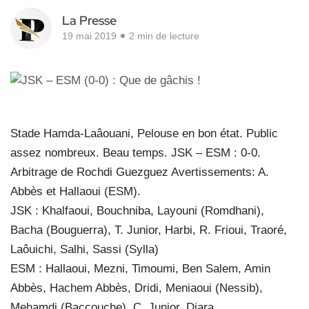
La Presse
19 mai 2019
2 min de lecture
Stade Hamda-Laâouani, Pelouse en bon état. Public
assez nombreux. Beau temps. JSK – ESM : 0-0.
Arbitrage de Rochdi Guezguez Avertissements: A.
Abbès et Hallaoui (ESM).
JSK : Khalfaoui, Bouchniba, Layouni (Romdhani),
Bacha (Bouguerra), T. Junior, Harbi, R. Frioui, Traoré,
Laôuichi, Salhi, Sassi (Sylla)
ESM : Hallaoui, Mezni, Timoumi, Ben Salem, Amin
Abbès, Hachem Abbès, Dridi, Meniaoui (Nessib),
Mehamdi (Baccouche), C. Junior, Diara