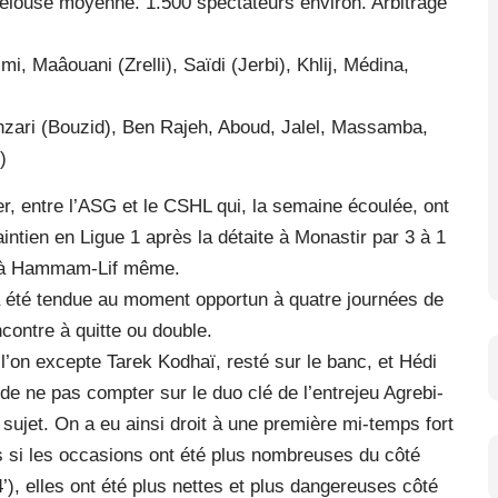
elouse moyenne. 1.500 spectateurs environ. Arbitrage
 Maâouani (Zrelli), Saïdi (Jerbi), Khlij, Médina,
nzari (Bouzid), Ben Rajeh, Aboud, Jalel, Massamba,
)
er, entre l’ASG et le CSHL qui, la semaine écoulée, ont
ntien en Ligue 1 après la détaite à Monastir par 3 à 1
SS à Hammam-Lif même.
a été tendue au moment opportun à quatre journées de
rencontre à quitte ou double.
l’on excepte Tarek Kodhaï, resté sur le banc, et Hédi
de ne pas compter sur le duo clé de l’entrejeu Agrebi-
 sujet. On a eu ainsi droit à une première mi-temps fort
s si les occasions ont été plus nombreuses du côté
’), elles ont été plus nettes et plus dangereuses côté