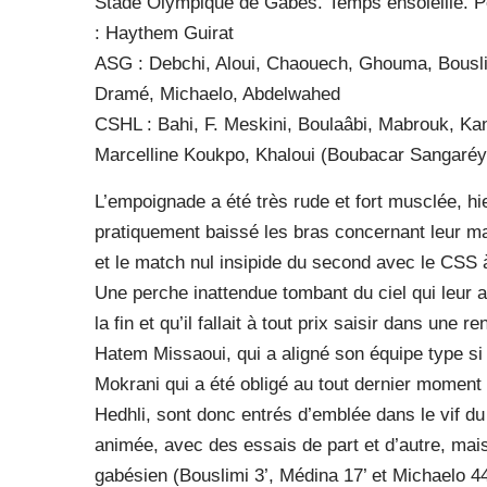
Stade Olympique de Gabès. Temps ensoleillé. P
: Haythem Guirat
ASG : Debchi, Aloui, Chaouech, Ghouma, Bouslimi,
Dramé, Michaelo, Abdelwahed
CSHL : Bahi, F. Meskini, Boulaâbi, Mabrouk, Ka
Marcelline Koukpo, Khaloui (Boubacar Sangaréy
L’empoignade a été très rude et fort musclée, hi
pratiquement baissé les bras concernant leur mai
et le match nul insipide du second avec le C
Une perche inattendue tombant du ciel qui leur 
la fin et qu’il fallait à tout prix saisir dans une 
Hatem Missaoui, qui a aligné son équipe type si 
Mokrani qui a été obligé au tout dernier moment 
Hedhli, sont donc entrés d’emblée dans le vif du
animée, avec des essais de part et d’autre, mai
gabésien (Bouslimi 3’, Médina 17’ et Michaelo 44